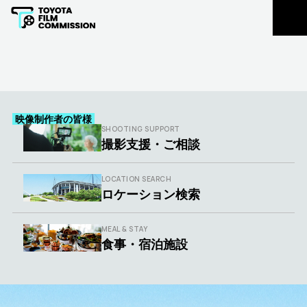
豊田市民の皆様
LOCATION REGISTRATION
ロケ地登録
EXTRAS REGISTRATION
エキストラ登録
映像制作者の皆様
SHOOTING SUPPORT
主な支援実績
撮影支援・ご相談
お知らせ
LOCATION SEARCH
ロケーション検索
FLOW
CONTACT
撮影支援の
撮影に関する
流れ
ご相談
MEAL & STAY
食事・宿泊施設