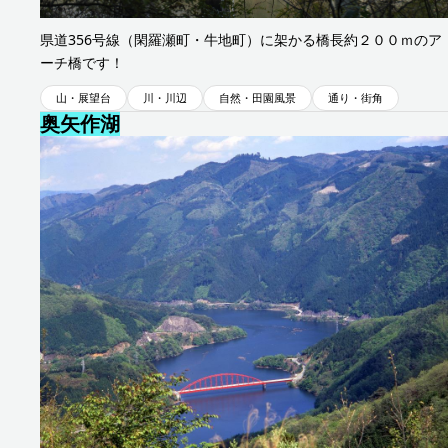
旭地区
県道356号線（閑羅瀬町・牛地町）に架かる橋長約２００ｍのア
ーチ橋です！
山・展望台
川・川辺
自然・田園風景
通り・街角
奥矢作湖