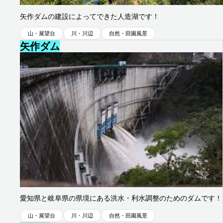
旭地区
矢作ダムの建設によってできた人造湖です！
山・展望台
川・川辺
自然・田園風景
矢作ダム
旭地区
愛知県と岐阜県の県境にある洪水・利水調整のためのダムです！
山・展望台
川・川辺
自然・田園風景