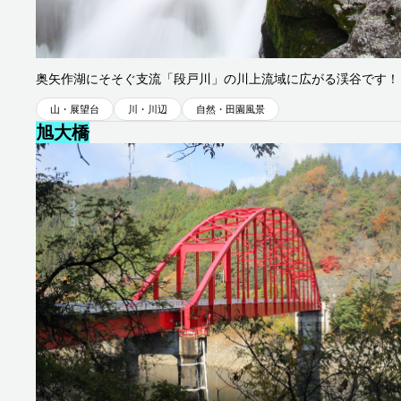
旭地区
奥矢作湖にそそぐ支流「段戸川」の川上流域に広がる渓谷です！
山・展望台
川・川辺
自然・田園風景
旭大橋