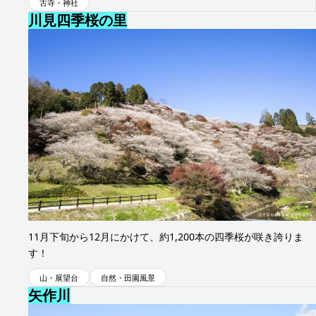
古寺・神社
川見四季桜の里
小原地区
11月下旬から12月にかけて、約1,200本の四季桜が咲き誇りま
す！
山・展望台
自然・田園風景
矢作川