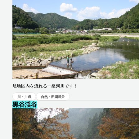
旭地区
旭地区内を流れる一級河川です！
川・川辺
自然・田園風景
黒谷渓谷