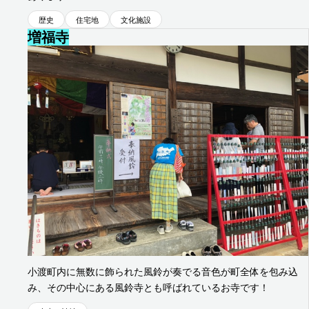
歴史
住宅地
文化施設
増福寺
旭地区
小渡町内に無数に飾られた風鈴が奏でる音色が町全体を包み込
み、その中心にある風鈴寺とも呼ばれているお寺です！