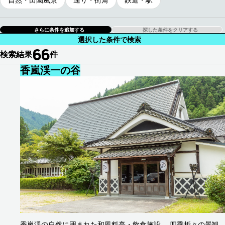
探した条件をクリアする
選択した条件で検索
66
検索結果
件
香嵐渓一の谷
足助地区
香嵐渓の自然に囲まれた和風料亭・飲食施設。 四季折々の景観