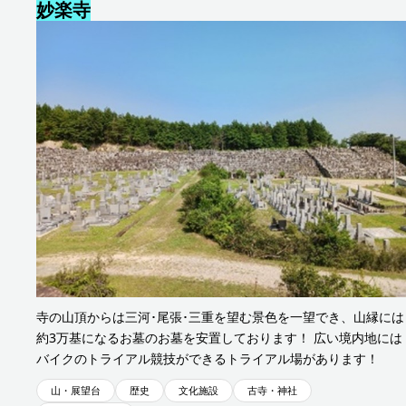
妙楽寺
下山地区
寺の山頂からは三河･尾張･三重を望む景色を一望でき、山縁には
約3万基になるお墓のお墓を安置しております！ 広い境内地には
バイクのトライアル競技ができるトライアル場があります！
山・展望台
歴史
文化施設
古寺・神社