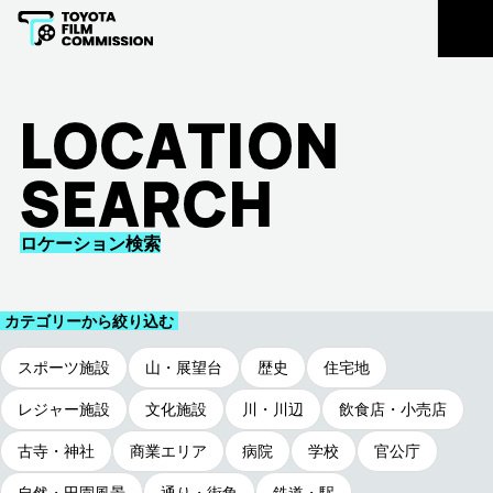
豊田市民の皆様
LOCATION REGISTRATION
ロケ地登録
L
O
C
A
T
I
O
N
EXTRAS REGISTRATION
エキストラ登録
S
E
A
R
C
H
主な支援実績
ロケーション検索
お知らせ
FLOW
CONTACT
カテゴリーから絞り込む
撮影支援の
撮影に関する
流れ
ご相談
スポーツ施設
山・展望台
歴史
住宅地
レジャー施設
文化施設
川・川辺
飲食店・小売店
古寺・神社
商業エリア
病院
学校
官公庁
自然・田園風景
通り・街角
鉄道・駅