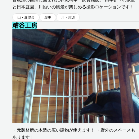
と日本庭園、川沿いの風景が楽しめる撮影ロケーションです！
山・展望台
歴史
川・川辺
糟谷工房
旭地区
・元製材所の木造の広い建物が使えます！ ・野外のスペースも
あります！