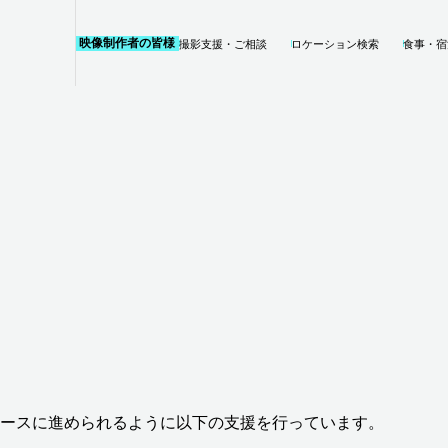
EXTRAS
REGISTRATION
映像制作者の皆様
撮影支援・
ご相談
ロケーション
検索
食事・
宿
エキストラ登
録
ースに進められるように以下の支援を行っています。