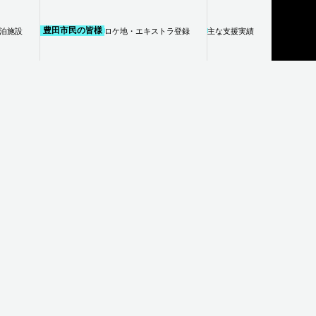
豊田市民の皆様
泊施設
ロケ地・エキストラ登録
主な支援実績
FLOW
撮影支援の
流れ
CONTACT
撮影に関する
ご相談