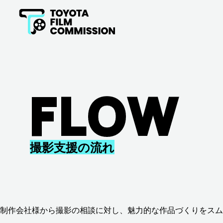
LOCATION SEARCH
ロケーション
検索
MEAL & STAY
F
L
O
W
食事・宿泊施
設
撮影支援の流れ
制作会社様から撮影の相談に対し、魅力的な作品づくりをスム