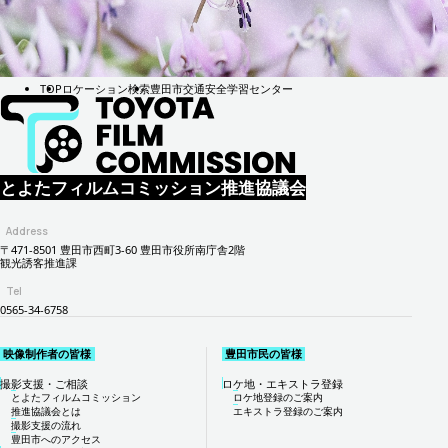
TOP
ロケーション検索
豊田市交通安全学習センター
とよたフィルムコミッション推進協議会
Address
〒471-8501 豊田市西町3-60 豊田市役所南庁舎2階
観光誘客推進課
Tel
0565-34-6758
映像制作者の皆様
豊田市民の皆様
撮影支援・ご相談
ロケ地・エキストラ登録
とよたフィルムコミッション
ロケ地登録のご案内
推進協議会とは
エキストラ登録のご案内
撮影支援の流れ
豊田市へのアクセス