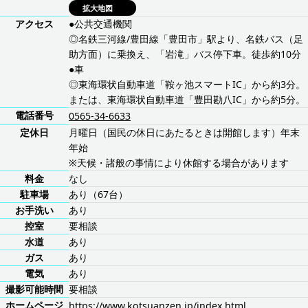
拡大地図
アクセス
●公共交通機関
◎名鉄三河線/豊田線「豊田市」駅より、名鉄バス（足
助方面）に乗換え、「岩滝」バス停下車。徒歩約10分
●車
◎東海環状自動車道「鞍ヶ池スマートIC」から約3分。
または、東海環状自動車道「豊田勘八IC」から約5分。
電話番号
0565-34-6633
定休日
月曜日（国民の休日にあたるときは開館します）年末
年始
※天候・諸般の事情により休館する場合があります
料金
なし
駐車場
あり（67台）
お手洗い
あり
控室
要相談
水道
あり
ガス
あり
電気
あり
撮影可能時間
要相談
ホームページ
https://www.kotsuanzen.jp/index.html