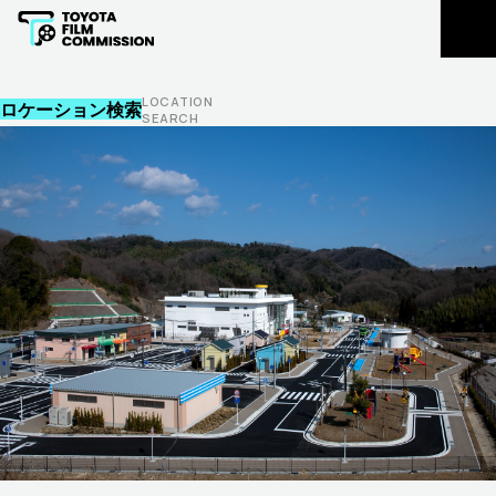
豊田市民の皆様
LOCATION REGISTRATION
ロケ地登録
L
O
C
A
T
I
O
N
ロケーション検索
S
E
A
R
C
H
EXTRAS REGISTRATION
エキストラ登録
主な支援実績
お知らせ
FLOW
CONTACT
撮影支援の
撮影に関する
流れ
ご相談