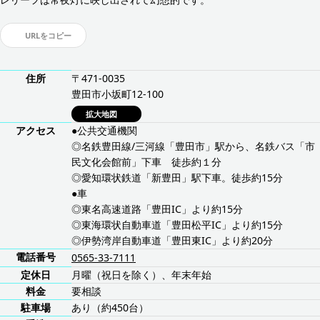
URLをコピー
住所
〒471-0035
豊田市小坂町12-100
拡大地図
アクセス
●公共交通機関
◎名鉄豊田線/三河線「豊田市」駅から、名鉄バス「市
民文化会館前」下車 徒歩約１分
◎愛知環状鉄道「新豊田」駅下車。徒歩約15分
●車
◎東名高速道路「豊田IC」より約15分
◎東海環状自動車道「豊田松平IC」より約15分
◎伊勢湾岸自動車道「豊田東IC」より約20分
電話番号
0565-33-7111
定休日
月曜（祝日を除く）、年末年始
料金
要相談
駐車場
あり（約450台）