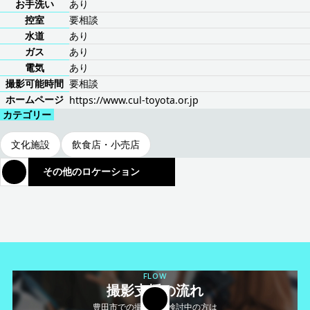
お手洗い
あり
控室
要相談
水道
あり
ガス
あり
電気
あり
撮影可能時間
要相談
ホームページ
https://www.cul-toyota.or.jp
カテゴリー
文化施設
飲食店・小売店
その他のロケーション
FLOW
撮影支援の流れ
豊田市での撮影をご検討中の方は