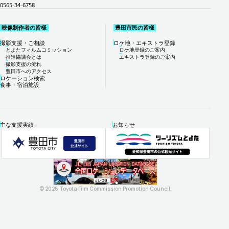
0565-34-6758
映像制作者の皆様
豊田市民の皆様
撮影支援・ご相談
ロケ地・エキストラ登録
とよたフィルムコミッション
ロケ地登録のご案内
推進協議会とは
エキストラ登録のご案内
撮影支援の流れ
豊田市へのアクセス
ロケーション検索
食事・宿泊施設
主な支援実績
お知らせ
© 2026 Toyota Film Commission Promotion Council.