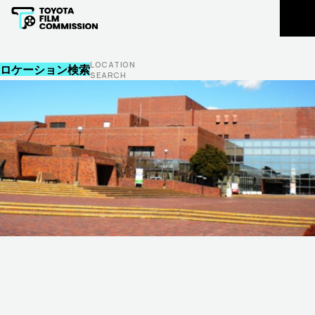
豊田市民の皆様
LOCATION REGISTRATION
ロケ地登録
L
O
C
A
T
I
O
N
ロケーション検索
S
E
A
R
C
H
EXTRAS REGISTRATION
エキストラ登録
主な支援実績
お知らせ
FLOW
CONTACT
撮影支援の
撮影に関する
流れ
ご相談