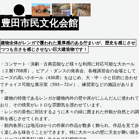
豊田市民文化会館
建物全体がレンガで覆われた重厚感のある佇まいが、歴史を感じさせ
つつも古さを感じさせない巨大建造物です！
・コンサート・演劇・古典芸能など様々な利用に対応可能な大ホール
（２層1708席）。ピアノ・ダンスの発表会、各種講習会の会場として
ニーズの高い小ホール（436席）をはじめ、大・中・小と目的に合わせ
てチョイス可能な展示室（593～72㎡）、練習室などの施設がありま
す。
・建物の特徴であるレンガが建物内外の壁や床がにふんだんに使われて
おり、その情景がレトロな雰囲気を漂わせています。
・レンガの茶色に対比するように木々の緑に囲まれた外観が自然との調
和を感じさせてくれます。
・館内各所には地元ゆかりの作家の作品が数多く飾られ、作品を見て歩
く楽しみも味合うことができます。特に大ホールの壁に天女が舞い踊る
レリーフは常夜灯に映し出されて幻想的です。