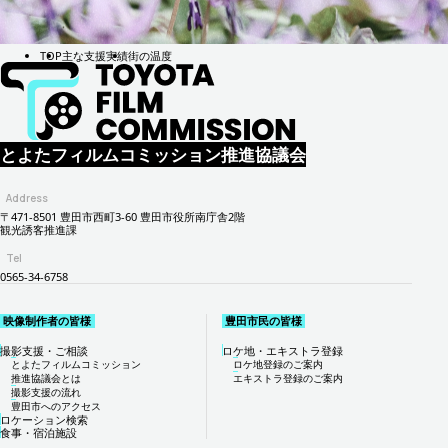
TOP
主な支援実績
街の温度
とよたフィルムコミッション推進協議会
Address
〒471-8501 豊田市西町3-60 豊田市役所南庁舎2階
観光誘客推進課
Tel
0565-34-6758
映像制作者の皆様
豊田市民の皆様
撮影支援・ご相談
ロケ地・エキストラ登録
とよたフィルムコミッション
ロケ地登録のご案内
推進協議会とは
エキストラ登録のご案内
撮影支援の流れ
豊田市へのアクセス
ロケーション検索
食事・宿泊施設