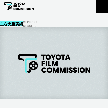
豊田市民の皆様
LOCATION REGISTRATION
ロケ地登録
S
U
P
P
O
R
T
主な支援実績
R
E
S
U
L
T
S
EXTRAS REGISTRATION
エキストラ登録
主な支援実績
お知らせ
FLOW
CONTACT
撮影支援の
撮影に関する
流れ
ご相談